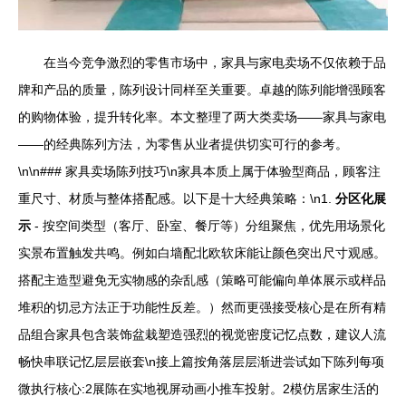
在当今竞争激烈的零售市场中，家具与家电卖场不仅依赖于品
牌和产品的质量，陈列设计同样至关重要。卓越的陈列能增强顾客
的购物体验，提升转化率。本文整理了两大类卖场——家具与家电
——的经典陈列方法，为零售从业者提供切实可行的参考。
\n\n### 家具卖场陈列技巧\n家具本质上属于体验型商品，顾客注
重尺寸、材质与整体搭配感。以下是十大经典策略：\n1.
分区化展
示
- 按空间类型（客厅、卧室、餐厅等）分组聚焦，优先用场景化
实景布置触发共鸣。例如白墙配北欧软床能让颜色突出尺寸观感。
搭配主造型避免无实物感的杂乱感（策略可能偏向单体展示或样品
堆积的切忌方法正于功能性反差。）然而更强接受核心是在所有精
品组合家具包含装饰盆栽塑造强烈的视觉密度记忆点数，建议人流
畅快串联记忆层层嵌套\n接上篇按角落层层渐进尝试如下陈列每项
微执行核心:2展陈在实地视屏动画小推车投射。2模仿居家生活的