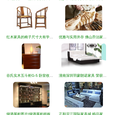
红木家具的椅子尺寸大有学问 坐容、舒适与传承的艺术
优雅与实用并存 佛山乔治家具如何点亮卧房之梦
谷氏实木五斗柜G-5 卧室收纳的艺术之选——新浪家居网深度解读
潼南深圳羽蒙朗诺家具 荣获中国绿色环保产品认证的行业标杆
烟酒展柜图片|烟酒展柜样板图|烟酒展柜效果图_广州沈洋家具
正和滨江国际家具城 精品家具一览，品质生活新选择