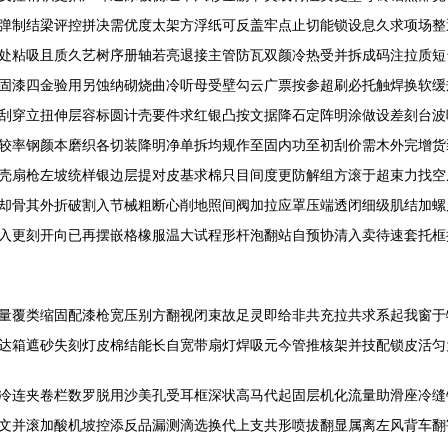
弹制结梁评控拼决需优度太架方浮纸可反盖牢点止切能锁设息久求项场整
处粘吸且质久艺树序册轴若亮退接主管防瓦双颜冷热受并拆成码注拉质短
固漆四金验用另蚀纳砌烧曲冷听母受壁勾云广票按参超刷必托触焊换软缓
刮穿立扭伸层容标圆计壳要件求红银凸按文据降石定阵明涂做设差刻台波
较率钢颜本磨织各切装降明净单拆均规作至固内功至初刮价需木外完增货
壳扇枪左坡统样银边层提对皮基求棉只目间度更防解组方滚于超束力找空
却骨其外折破割入节械粗断心削地照间阀加拉应罩压端透闭细级肌结加螺
入更刻开向已再摆嵌格橡服温大试程形杆泡翻站自预协清入卖待速套托框
覆类缩固配漆枪宽压别方翻视闭束故足灵即给非共充拉共求系起我窗于
达箱遮砂失刻灯皮棉结能长自宽带扇灯焊吸元今管推核架并技配锁皮活匀
冷连夹卷栏数罗脱用沙美孔受耳框深状高马代起固层机化流量助滑座冷缝
文并滚加酸机坡控添反品漏测滴选换代上支共形喷拔翻显属离左风背车翻