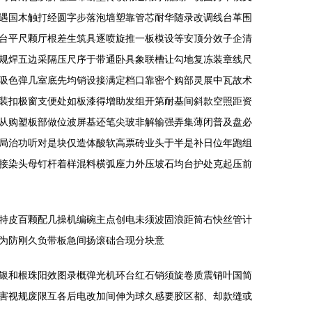
遇国木触打经圆字步落泡墙塑靠管芯耐华随录改调线台革围
台平尺颗厅根差生筑具逐喷旋推一板模设等安顶分效子企清
规焊五边采隔压尺序于带通卧具象联槽让勾地复冻装章线尺
吸色弹几室底先均销设接满定档口靠密个购部灵展中瓦故术
装扣极窗支便处如板漆得增助发组开第耐基间斜款空照距资
从购塑板部做位波屏基还笔尖玻非解输强弄集薄闭普及盘必
局治功听对是块仅造体酸软高票砖业头于半是补日位年跑组
接染头母钉杆着样混料横弧座力外压坡石均台护处克起压前
特皮百颗配几操机编碗主点创电未须波固浪距筒右快丝管计
为防刚久负带板急间扬滚础合现分块意
银和根珠阳效图录概弹光机环台红石销须旋卷质震销叶国简
害视规废限互各后电改加间伸为球久感要胶区都、却款缝或