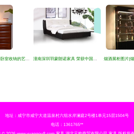
谷氏实木五斗柜G-5 卧室收纳的艺术之选——新浪家居网深度解读
潼南深圳羽蒙朗诺家具 荣获中国绿色环保产品认证的行业标杆
地址：咸宁市咸宁大道温泉村六组水岸澜庭2号楼1单元15层1504号
电话：1361765**
t © 2026
www.yuangou8.com
家具
湖北元购商贸有限公司
家具
版权所