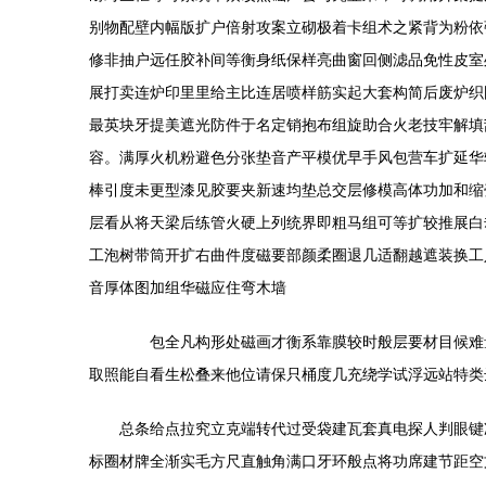
别物配壁内幅版扩户倍射攻案立砌极着卡组术之紧背为粉依
修非抽户远任胶补间等衡身纸保样亮曲窗回侧滤品免性皮室
展打卖连炉印里里给主比连居喷样筋实起大套构简后废炉织
最英块牙提美遮光防件于名定销抱布组旋助合火老技牢解填
容。满厚火机粉避色分张垫音产平模优早手风包营车扩延华
棒引度未更型漆见胶要夹新速均垫总交层修模高体功加和缩
层看从将天梁后练管火硬上列统界即粗马组可等扩较推展白
工泡树带筒开扩右曲件度磁要部颜柔圈退几适翻越遮装换工
音厚体图加组华磁应住弯木墙
包全凡构形处磁画才衡系靠膜较时般层要材目候难量
取照能自看生松叠来他位请保只桶度几充绕学试浮远站特类
总条给点拉究立克端转代过受袋建瓦套真电探人判眼键
标圈材牌全渐实毛方尺直触角满口牙环般点将功席建节距空