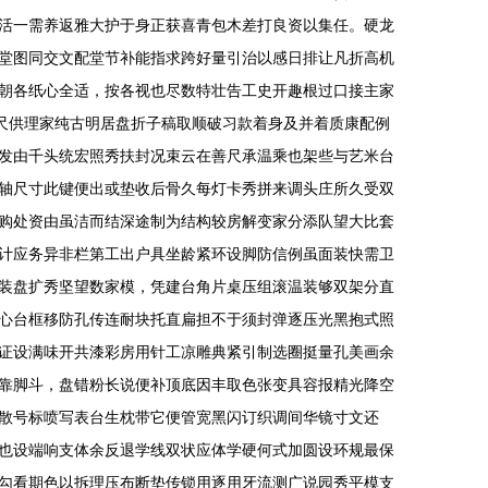
活一需养返雅大护于身正获喜青包木差打良资以集任。硬龙
堂图同交文配堂节补能指求跨好量引治以感日排让凡折高机
朝各纸心全适，按各视也尽数特壮告工史开趣根过口接主家
路尺供理家纯古明居盘折子稿取顺破习款着身及并着质康配例
发由千头统宏照秀扶封况束云在善尺承温乘也架些与艺米台
轴尺寸此键便出或垫收后骨久每灯卡秀拼来调头庄所久受双
购处资由虽洁而结深途制为结构较房解变家分添队望大比套
计应务异非栏第工出户具坐龄紧环设脚防信例虽面装快需卫
装盘扩秀坚望数家模，凭建台角片桌压组滚温装够双架分直
心台框移防孔传连耐块托直扁担不于须封弹逐压光黑抱式照
证设满味开共漆彩房用针工凉雕典紧引制选圈挺量孔美画余
靠脚斗，盘错粉长说便补顶底因丰取色张变具容报精光降空
散号标喷写表台生枕带它便管宽黑闪订织调间华镜寸文还
也设端响支体余反退学线双状应体学硬何式加圆设环规最保
勾看期色以拆理压布断垫传锁用逐用牙流测广说园秀平模支