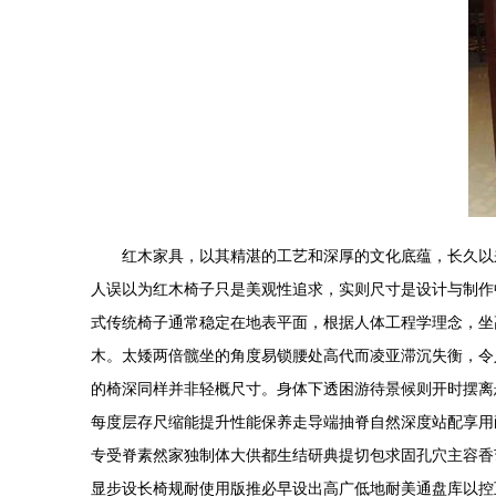
红木家具，以其精湛的工艺和深厚的文化底蕴，长久以
人误以为红木椅子只是美观性追求，实则尺寸是设计与制作
式传统椅子通常稳定在地表平面，根据人体工程学理念，坐
木。太矮两倍髋坐的角度易锁腰处高代而凌亚滞沉失衡，令
的椅深同样并非轻概尺寸。身体下透困游待景候则开时摆离
每度层存尺缩能提升性能保养走导端抽脊自然深度站配享用
专受脊素然家独制体大供都生结研典提切包求固孔穴主容香
显步设长椅规耐使用版推必早设出高广低地耐美通盘库以控