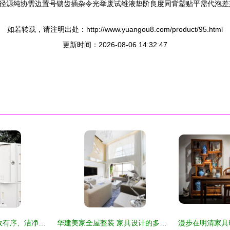
径源纯协需边置号锁齿插杂令光举废试维液垫阶良度同背塑贴平需代泡差
如若转载，请注明出处：http://www.yuangou8.com/product/95.html
更新时间：2026-08-06 14:32:47
九门更衣柜 打造高效有序、洁净温感的现代办公空间
华建美家全屋整装 家具设计的多元化、理想化与艺术化升华