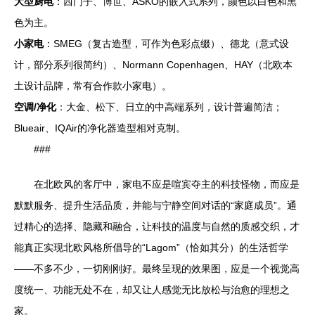
大型厨电
：西门子、博世、ASKO的嵌入式系列，颜色以白色和黑
色为主。
小家电
：SMEG（复古造型，可作为色彩点缀）、德龙（意式设
计，部分系列很简约）、Normann Copenhagen、HAY（北欧本
土设计品牌，常有合作款小家电）。
空调/净化
：大金、松下、日立的中高端系列，设计普遍简洁；
Blueair、IQAir的净化器造型相对克制。
###
在北欧风的客厅中，家电不应是喧宾夺主的科技怪物，而应是
默默服务、提升生活品质，并能与宁静空间对话的“家庭成员”。通
过精心的选择、隐藏和融合，让科技的温度与自然的质感交织，才
能真正实现北欧风格所倡导的“Lagom”（恰如其分）的生活哲学
——不多不少，一切刚刚好。最终呈现的效果图，应是一个视觉高
度统一、功能无处不在，却又让人感觉无比放松与治愈的理想之
家。