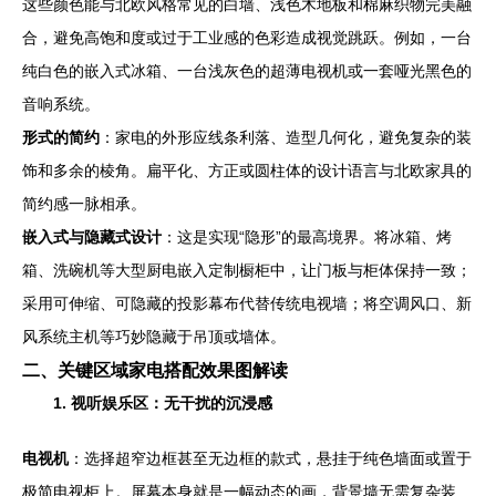
这些颜色能与北欧风格常见的白墙、浅色木地板和棉麻织物完美融
合，避免高饱和度或过于工业感的色彩造成视觉跳跃。例如，一台
纯白色的嵌入式冰箱、一台浅灰色的超薄电视机或一套哑光黑色的
音响系统。
形式的简约
：家电的外形应线条利落、造型几何化，避免复杂的装
饰和多余的棱角。扁平化、方正或圆柱体的设计语言与北欧家具的
简约感一脉相承。
嵌入式与隐藏式设计
：这是实现“隐形”的最高境界。将冰箱、烤
箱、洗碗机等大型厨电嵌入定制橱柜中，让门板与柜体保持一致；
采用可伸缩、可隐藏的投影幕布代替传统电视墙；将空调风口、新
风系统主机等巧妙隐藏于吊顶或墙体。
二、关键区域家电搭配效果图解读
1. 视听娱乐区：无干扰的沉浸感
电视机
：选择超窄边框甚至无边框的款式，悬挂于纯色墙面或置于
极简电视柜上。屏幕本身就是一幅动态的画，背景墙无需复杂装