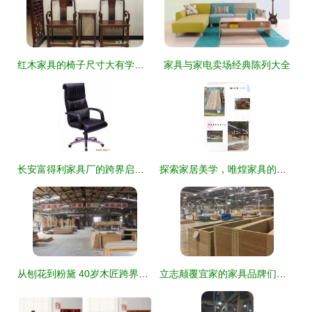
红木家具的椅子尺寸大有学问 家具
家具与家电卖场经典陈列大全
长安富得利家具厂的跨界启示 当工匠精神遇见美妆匠造
探索家居美学，唯煌家具的精致之旅
从刨花到粉黛 40岁木匠跨界创办化妆品厂的逆袭之路
立志颠覆宜家的家具品牌们，可以向宜家供应链学点什么？