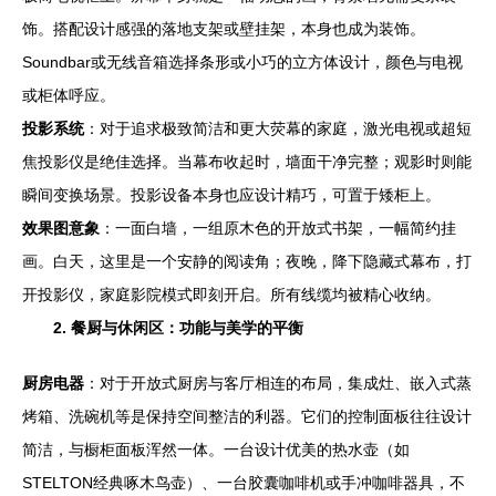
饰。搭配设计感强的落地支架或壁挂架，本身也成为装饰。
Soundbar或无线音箱选择条形或小巧的立方体设计，颜色与电视
或柜体呼应。
投影系统
：对于追求极致简洁和更大荧幕的家庭，激光电视或超短
焦投影仪是绝佳选择。当幕布收起时，墙面干净完整；观影时则能
瞬间变换场景。投影设备本身也应设计精巧，可置于矮柜上。
效果图意象
：一面白墙，一组原木色的开放式书架，一幅简约挂
画。白天，这里是一个安静的阅读角；夜晚，降下隐藏式幕布，打
开投影仪，家庭影院模式即刻开启。所有线缆均被精心收纳。
2. 餐厨与休闲区：功能与美学的平衡
厨房电器
：对于开放式厨房与客厅相连的布局，集成灶、嵌入式蒸
烤箱、洗碗机等是保持空间整洁的利器。它们的控制面板往往设计
简洁，与橱柜面板浑然一体。一台设计优美的热水壶（如
STELTON经典啄木鸟壶）、一台胶囊咖啡机或手冲咖啡器具，不