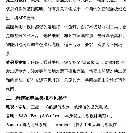
无主灯设计
：采用分布式、多层次的嵌入式筒灯、磁吸轨道灯、明
装射灯作为基础照明。所有开关可集成于一个简约的智能面板或通
过手机APP控制。
氛围照明
：设计感强的落地灯、钓鱼灯、台灯不仅是照明工具，更
是雕塑般的艺术品。选择纸质、布艺或金属材质，光线温暖柔和。
智能灯泡可以调节色温和亮度，适应阅读、会客、观影等不同场
景。
效果图意象
：傍晚，通过手机一键切换至“温馨模式”，隐藏的灯带
发出暖黄光，沙发旁的落地灯洒下锥形光晕，墙壁上的壁灯映出柔
和的光影。所有光源不见其形，只见其光，共同编织出宁静舒适的
氛围。
三、精选家电品类推荐风格**
电视
：索尼、三星、LG的超薄系列，或海信的激光电视。
音响
：B&O（Bang & Olufsen，本身就是北欧设计典范）、
Sonos（简约无线系统）、Marshall（复古工业风与北欧混搭）。