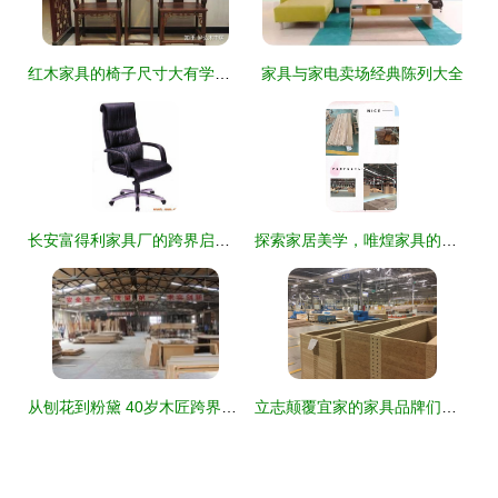
红木家具的椅子尺寸大有学问 家具
家具与家电卖场经典陈列大全
长安富得利家具厂的跨界启示 当工匠精神遇见美妆匠造
探索家居美学，唯煌家具的精致之旅
从刨花到粉黛 40岁木匠跨界创办化妆品厂的逆袭之路
立志颠覆宜家的家具品牌们，可以向宜家供应链学点什么？